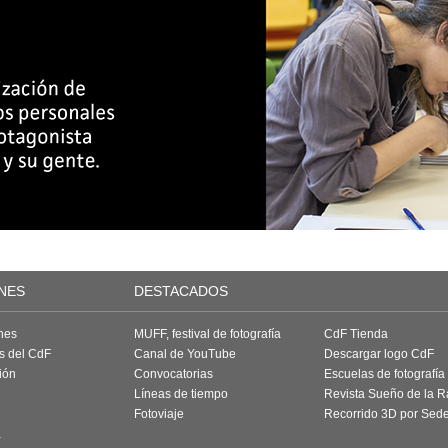
NES
DESTACADOS
nes
MUFF, festival de fotografía
CdF Tienda
as del CdF
Canal de YouTube
Descargar logo CdF
ión
Convocatorias
Escuelas de fotografía
Líneas de tiempo
Revista Sueño de la 
Fotoviaje
Recorrido 3D por Sed
a