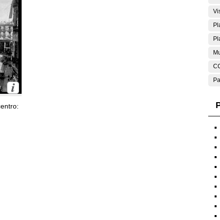
Vi
Pl
Pl
Mu
C
Pa
P
entro: