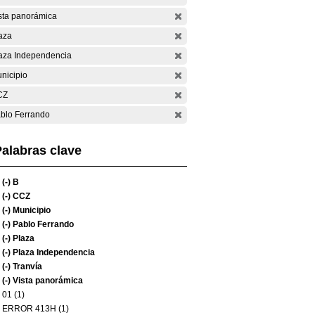
sta panorámica
aza
aza Independencia
nicipio
CZ
blo Ferrando
alabras clave
(-)
B
(-)
CCZ
(-)
Municipio
(-)
Pablo Ferrando
(-)
Plaza
(-)
Plaza Independencia
(-)
Tranvía
(-)
Vista panorámica
01 (1)
ERROR 413H (1)