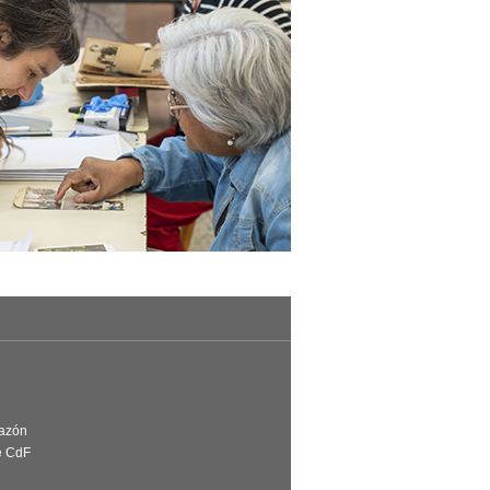
Razón
e CdF