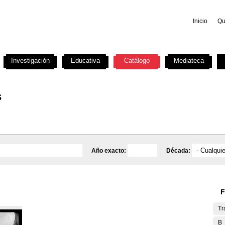
Inicio
Qu
Investigación
Educativa
Catálogo
Mediateca
s
Año exacto:
Década:
F
Tr
B