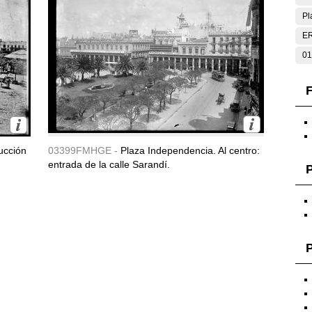
Pl
E
01
F
ucción
03399FMHGE -
Plaza Independencia. Al centro:
entrada de la calle Sarandí.
P