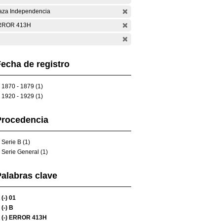
aza Independencia
RROR 413H
echa de registro
1870 - 1879 (1)
1920 - 1929 (1)
Procedencia
Serie B (1)
Serie General (1)
alabras clave
(-)
01
(-)
B
(-)
ERROR 413H