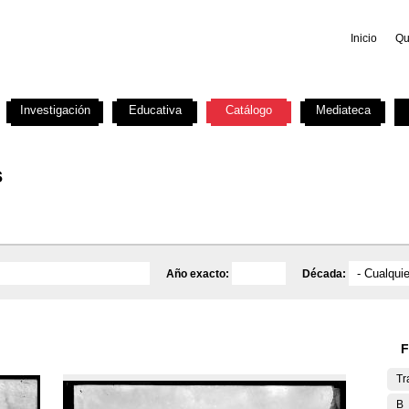
Inicio
Qu
Investigación
Educativa
Catálogo
Mediateca
s
Año exacto:
Década:
F
Tr
B