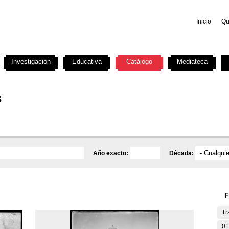
Inicio
Qu
Investigación
Educativa
Catálogo
Mediateca
s
Año exacto:
Década:
F
Tr
01