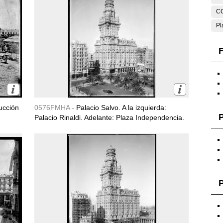
C
Pl
F
ucción
0576FMHA -
Palacio Salvo. A la izquierda:
Palacio Rinaldi. Adelante: Plaza Independencia.
P