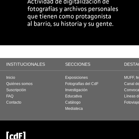
INSTITUCIONALES
SECCIONES
DESTA
Inicio
Exposiciones
MUFF, fes
Quiénes somos
Fotografías del CdF
Canal d
Suscripción
Investigación
Convoca
FAQ
Educativa
Líneas d
Contacto
Catálogo
Fotoviaj
Mediateca