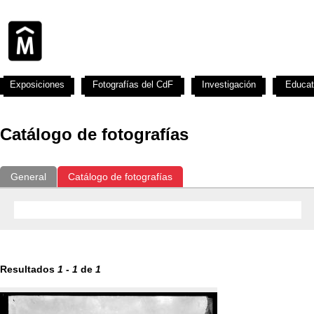
Exposiciones
Fotografías del CdF
Investigación
Educat
Catálogo de fotografías
General
Catálogo de fotografías
Resultados
1
-
1
de
1