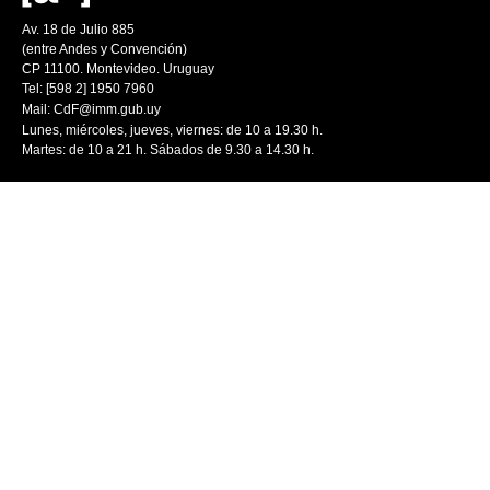
Av. 18 de Julio 885
(entre Andes y Convención)
CP 11100. Montevideo. Uruguay
Tel: [598 2] 1950 7960
Mail:
CdF@imm.gub.uy
Lunes, miércoles, jueves, viernes: de 10 a 19.30 h.
Martes: de 10 a 21 h. Sábados de 9.30 a 14.30 h.