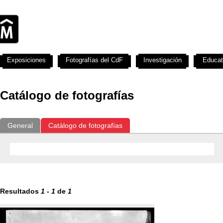
Exposiciones
Fotografías del CdF
Investigación
Educat
Catálogo de fotografías
General
Catálogo de fotografías
Resultados
1
-
1
de
1