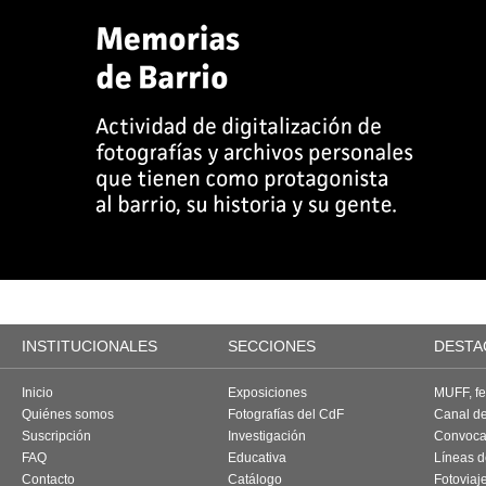
INSTITUCIONALES
SECCIONES
DESTA
Inicio
Exposiciones
MUFF, fes
Quiénes somos
Fotografías del CdF
Canal d
Suscripción
Investigación
Convoca
FAQ
Educativa
Líneas d
Contacto
Catálogo
Fotoviaj