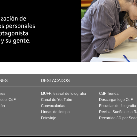
NES
DESTACADOS
nes
MUFF, festival de fotografía
CdF Tienda
as del CdF
Canal de YouTube
Descargar logo CdF
ión
Convocatorias
Escuelas de fotografía
Líneas de tiempo
Revista Sueño de la 
Fotoviaje
Recorrido 3D por Sed
a