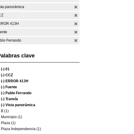
sta panorámica
CZ
RROR 413H
ente
blo Ferrando
alabras clave
(-)
01
(-)
CCZ
(-)
ERROR 413H
(-)
Fuente
(-)
Pablo Ferrando
(-)
Tranvía
(-)
Vista panorámica
B (1)
Municipio (1)
Plaza (1)
Plaza Independencia (1)