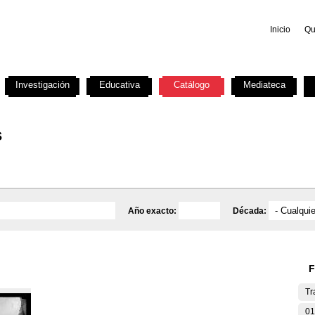
Inicio
Qu
Investigación
Educativa
Catálogo
Mediateca
s
Año exacto:
Década:
F
Tr
01