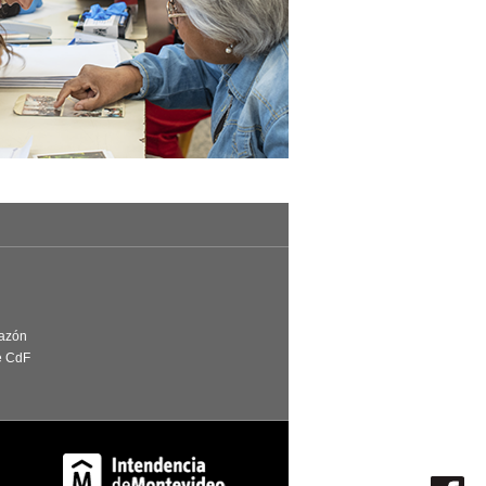
Razón
e CdF