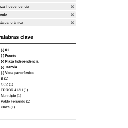
aza Independencia
ente
sta panorámica
alabras clave
(-)
01
(-)
Fuente
(-)
Plaza Independencia
(-)
Tranvía
(-)
Vista panorámica
B (1)
CCZ (1)
ERROR 413H (1)
Municipio (1)
Pablo Ferrando (1)
Plaza (1)