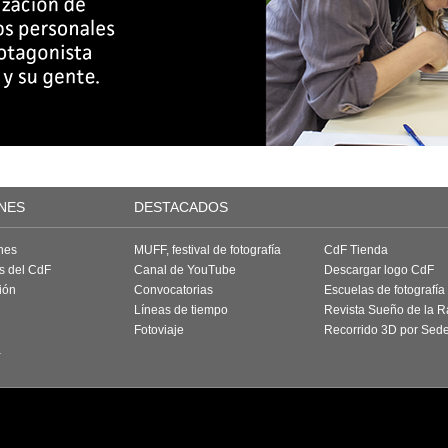
NES
DESTACADOS
nes
MUFF, festival de fotografía
CdF Tienda
as del CdF
Canal de YouTube
Descargar logo CdF
ión
Convocatorias
Escuelas de fotografía
Líneas de tiempo
Revista Sueño de la 
Fotoviaje
Recorrido 3D por Sed
a