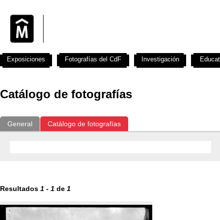
Exposiciones
Fotografías del CdF
Investigación
Educat
Catálogo de fotografías
General
Catálogo de fotografías
Resultados
1
-
1
de
1