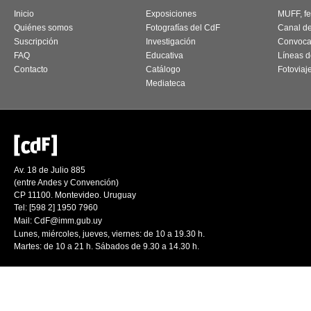
Inicio
Exposiciones
MUFF, fes
Quiénes somos
Fotografías del CdF
Canal d
Suscripción
Investigación
Convoca
FAQ
Educativa
Líneas d
Contacto
Catálogo
Fotoviaj
Mediateca
Av. 18 de Julio 885
(entre Andes y Convención)
CP 11100. Montevideo. Uruguay
Tel: [598 2] 1950 7960
Mail:
CdF@imm.gub.uy
Lunes, miércoles, jueves, viernes: de 10 a 19.30 h.
Martes: de 10 a 21 h. Sábados de 9.30 a 14.30 h.