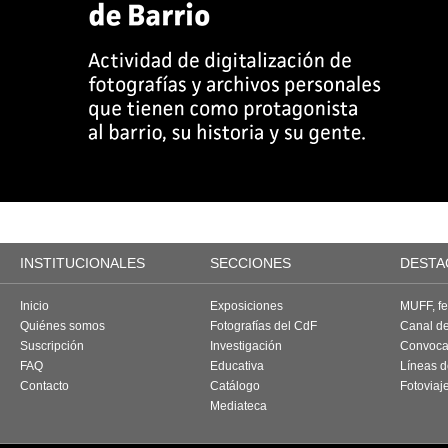
INSTITUCIONALES
SECCIONES
DESTA
Inicio
Exposiciones
MUFF, fes
Quiénes somos
Fotografías del CdF
Canal d
Suscripción
Investigación
Convoca
FAQ
Educativa
Líneas d
Contacto
Catálogo
Fotoviaj
Mediateca