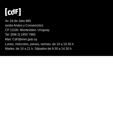
Av. 18 de Julio 885
(entre Andes y Convención)
CP 11100. Montevideo. Uruguay
Tel: [598 2] 1950 7960
Mail:
CdF@imm.gub.uy
Lunes, miércoles, jueves, viernes: de 10 a 19.30 h.
Martes: de 10 a 21 h. Sábados de 9.30 a 14.30 h.