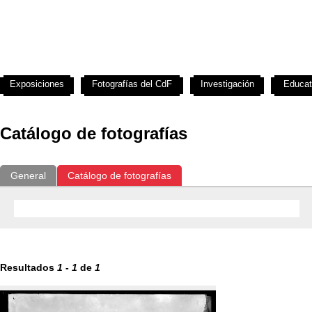
Exposiciones
Fotografías del CdF
Investigación
Educat
Catálogo de fotografías
General
Catálogo de fotografías
Resultados
1
-
1
de
1