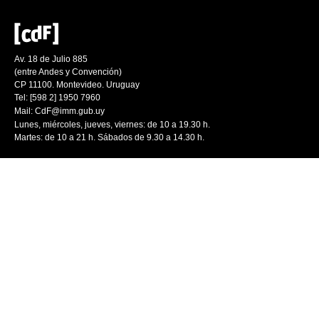
Av. 18 de Julio 885
(entre Andes y Convención)
CP 11100. Montevideo. Uruguay
Tel: [598 2] 1950 7960
Mail:
CdF@imm.gub.uy
Lunes, miércoles, jueves, viernes: de 10 a 19.30 h.
Martes: de 10 a 21 h. Sábados de 9.30 a 14.30 h.