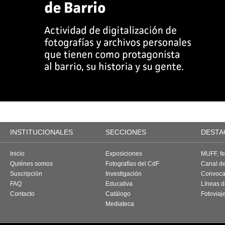
INSTITUCIONALES
SECCIONES
DESTA
Inicio
Exposiciones
MUFF, fes
Quiénes somos
Fotografías del CdF
Canal d
Suscripción
Investigación
Convoca
FAQ
Educativa
Líneas d
Contacto
Catálogo
Fotoviaj
Mediateca