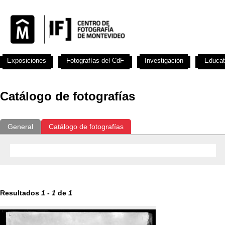
Exposiciones
Fotografías del CdF
Investigación
Educat
Catálogo de fotografías
General
Catálogo de fotografías
Resultados
1
-
1
de
1