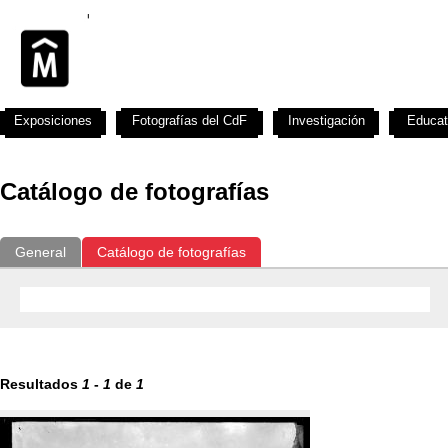
Exposiciones
Fotografías del CdF
Investigación
Educat
Catálogo de fotografías
General
Catálogo de fotografías
Resultados
1
-
1
de
1