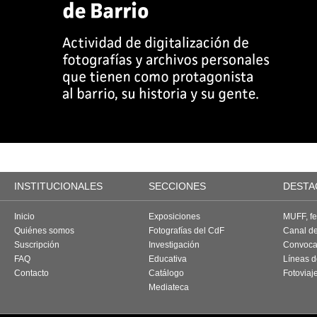
INSTITUCIONALES
SECCIONES
DESTA
Inicio
Exposiciones
MUFF, fes
Quiénes somos
Fotografías del CdF
Canal d
Suscripción
Investigación
Convoca
FAQ
Educativa
Líneas d
Contacto
Catálogo
Fotoviaj
Mediateca