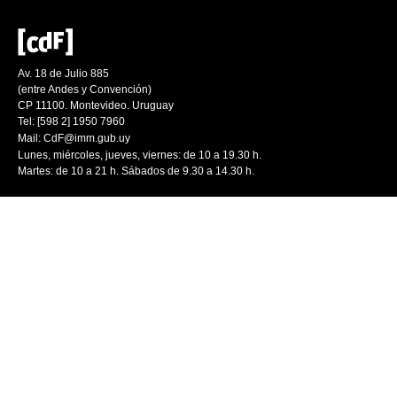
Av. 18 de Julio 885
(entre Andes y Convención)
CP 11100. Montevideo. Uruguay
Tel: [598 2] 1950 7960
Mail:
CdF@imm.gub.uy
Lunes, miércoles, jueves, viernes: de 10 a 19.30 h.
Martes: de 10 a 21 h. Sábados de 9.30 a 14.30 h.