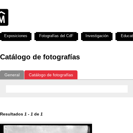
Exposiciones
Fotografías del CdF
Investigación
Educat
Catálogo de fotografías
General
Catálogo de fotografías
Resultados
1
-
1
de
1