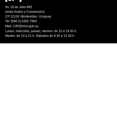
Av. 18 de Julio 885
(entre Andes y Convención)
CP 11100. Montevideo. Uruguay
Tel: [598 2] 1950 7960
Mail:
CdF@imm.gub.uy
Lunes, miércoles, jueves, viernes: de 10 a 19.30 h.
Martes: de 10 a 21 h. Sábados de 9.30 a 14.30 h.