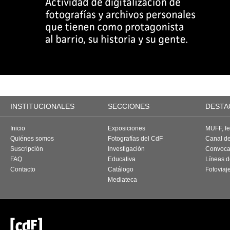
INSTITUCIONALES
SECCIONES
DESTA
Inicio
Exposiciones
MUFF, fes
Quiénes somos
Fotografías del CdF
Canal d
Suscripción
Investigación
Convoca
FAQ
Educativa
Líneas d
Contacto
Catálogo
Fotoviaj
Mediateca