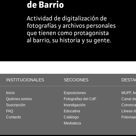
INSTITUCIONALES
SECCIONES
DESTA
Inicio
Exposiciones
MUFF, fes
Quiénes somos
Fotografías del CdF
Canal d
Suscripción
Investigación
Convoca
FAQ
Educativa
Líneas d
Contacto
Catálogo
Fotoviaj
Mediateca