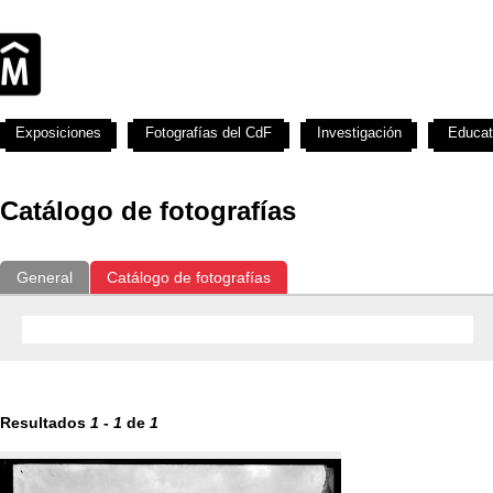
Exposiciones
Fotografías del CdF
Investigación
Educat
Catálogo de fotografías
General
Catálogo de fotografías
Resultados
1
-
1
de
1