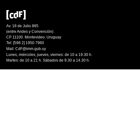
Av. 18 de Julio 885
(entre Andes y Convención)
CP 11100. Montevideo. Uruguay
Tel: [598 2] 1950 7960
Mail:
CdF@imm.gub.uy
Lunes, miércoles, jueves, viernes: de 10 a 19.30 h.
Martes: de 10 a 21 h. Sábados de 9.30 a 14.30 h.