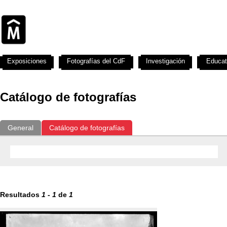
Exposiciones
Fotografías del CdF
Investigación
Educat
Catálogo de fotografías
General
Catálogo de fotografías
Resultados
1
-
1
de
1