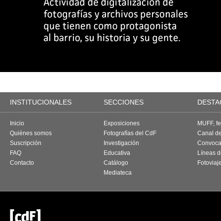
INSTITUCIONALES
SECCIONES
DESTA
Inicio
Exposiciones
MUFF, fes
Quiénes somos
Fotografías del CdF
Canal d
Suscripción
Investigación
Convoca
FAQ
Educativa
Líneas d
Contacto
Catálogo
Fotoviaj
Mediateca