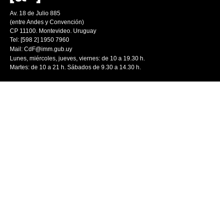
Av. 18 de Julio 885
(entre Andes y Convención)
CP 11100. Montevideo. Uruguay
Tel: [598 2] 1950 7960
Mail:
CdF@imm.gub.uy
Lunes, miércoles, jueves, viernes: de 10 a 19.30 h.
Martes: de 10 a 21 h. Sábados de 9.30 a 14.30 h.