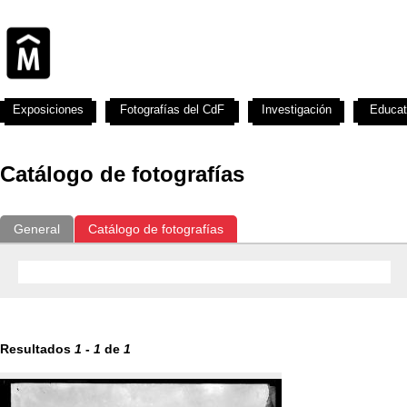
Exposiciones
Fotografías del CdF
Investigación
Educat
Catálogo de fotografías
General
Catálogo de fotografías
Resultados
1
-
1
de
1