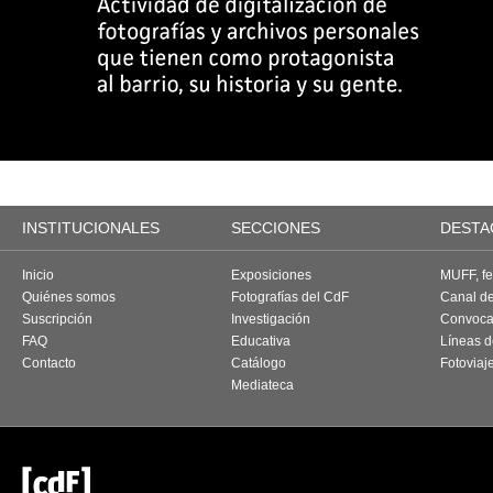
INSTITUCIONALES
SECCIONES
DESTA
Inicio
Exposiciones
MUFF, fes
Quiénes somos
Fotografías del CdF
Canal d
Suscripción
Investigación
Convoca
FAQ
Educativa
Líneas d
Contacto
Catálogo
Fotoviaj
Mediateca