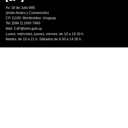
Av. 18 de Julio 885
(entre Andes y Convención)
CP 11100. Montevideo. Uruguay
Tel: [598 2] 1950 7960
Mail:
CdF@imm.gub.uy
Lunes, miércoles, jueves, viernes: de 10 a 19.30 h.
Martes: de 10 a 21 h. Sábados de 9.30 a 14.30 h.