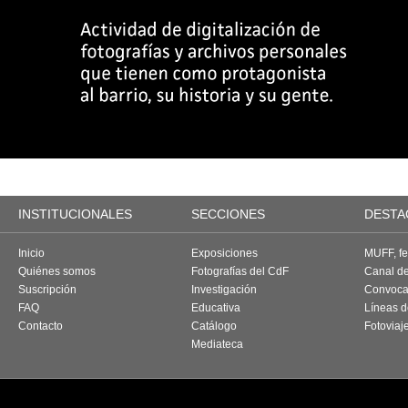
INSTITUCIONALES
SECCIONES
DESTA
Inicio
Exposiciones
MUFF, fes
Quiénes somos
Fotografías del CdF
Canal d
Suscripción
Investigación
Convoca
FAQ
Educativa
Líneas d
Contacto
Catálogo
Fotoviaj
Mediateca