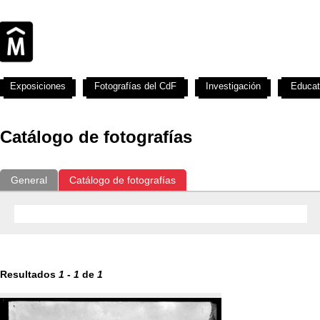
Exposiciones
Fotografías del CdF
Investigación
Educat
Catálogo de fotografías
General
Catálogo de fotografías
Resultados
1
-
1
de
1