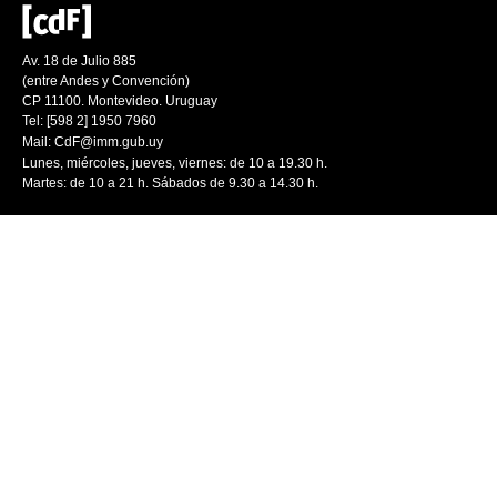
Av. 18 de Julio 885
(entre Andes y Convención)
CP 11100. Montevideo. Uruguay
Tel: [598 2] 1950 7960
Mail:
CdF@imm.gub.uy
Lunes, miércoles, jueves, viernes: de 10 a 19.30 h.
Martes: de 10 a 21 h. Sábados de 9.30 a 14.30 h.