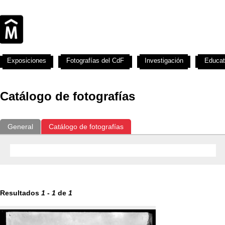
Exposiciones
Fotografías del CdF
Investigación
Educat
Catálogo de fotografías
General
Catálogo de fotografías
Resultados
1
-
1
de
1