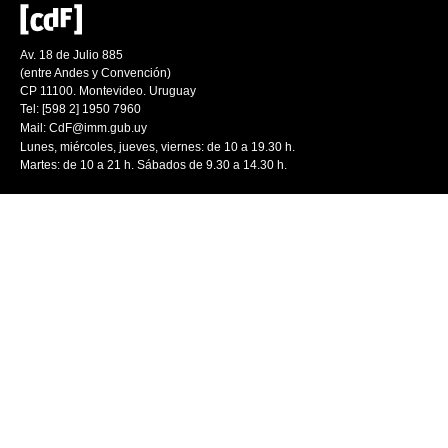
Av. 18 de Julio 885
(entre Andes y Convención)
CP 11100. Montevideo. Uruguay
Tel: [598 2] 1950 7960
Mail:
CdF@imm.gub.uy
Lunes, miércoles, jueves, viernes: de 10 a 19.30 h.
Martes: de 10 a 21 h. Sábados de 9.30 a 14.30 h.