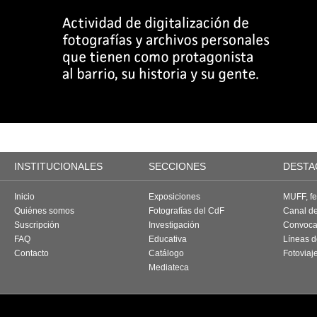
INSTITUCIONALES
SECCIONES
DESTA
Inicio
Exposiciones
MUFF, fes
Quiénes somos
Fotografías del CdF
Canal d
Suscripción
Investigación
Convoca
FAQ
Educativa
Líneas d
Contacto
Catálogo
Fotoviaj
Mediateca