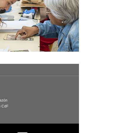
Razón
e CdF