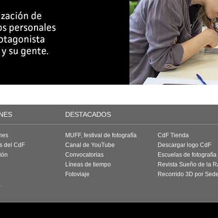
NES
DESTACADOS
nes
MUFF, festival de fotografía
CdF Tienda
as del CdF
Canal de YouTube
Descargar logo CdF
ión
Convocatorias
Escuelas de fotografía
Líneas de tiempo
Revista Sueño de la 
Fotoviaje
Recorrido 3D por Sed
a