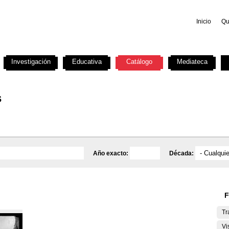
Inicio
Qu
Investigación
Educativa
Catálogo
Mediateca
s
Año exacto:
Década:
F
Tr
Vi