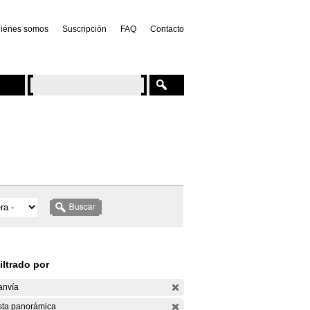
iénes somos
Suscripción
FAQ
Contacto
iltrado por
anvía
sta panorámica