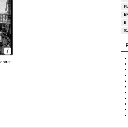
Pl
E
B
01
P
entro: