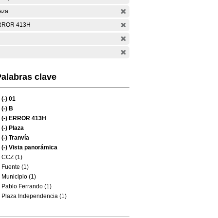
aza
RROR 413H
alabras clave
(-)
01
(-)
B
(-)
ERROR 413H
(-)
Plaza
(-)
Tranvía
(-)
Vista panorámica
CCZ (1)
Fuente (1)
Municipio (1)
Pablo Ferrando (1)
Plaza Independencia (1)