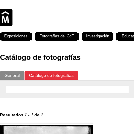
Exposiciones
Fotografías del CdF
Investigación
Educat
Catálogo de fotografías
General
Catálogo de fotografías
Resultados
1
-
1
de
1