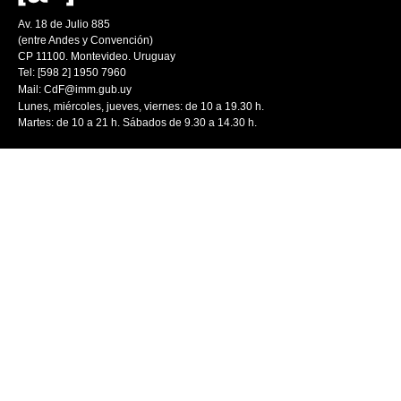
Av. 18 de Julio 885
(entre Andes y Convención)
CP 11100. Montevideo. Uruguay
Tel: [598 2] 1950 7960
Mail:
CdF@imm.gub.uy
Lunes, miércoles, jueves, viernes: de 10 a 19.30 h.
Martes: de 10 a 21 h. Sábados de 9.30 a 14.30 h.