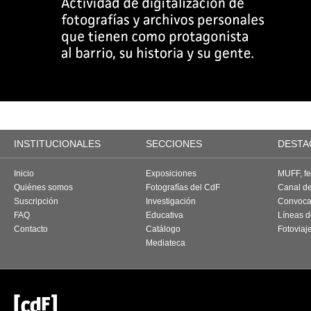
INSTITUCIONALES
SECCIONES
DESTA
Inicio
Exposiciones
MUFF, fes
Quiénes somos
Fotografías del CdF
Canal d
Suscripción
Investigación
Convoca
FAQ
Educativa
Líneas d
Contacto
Catálogo
Fotoviaj
Mediateca