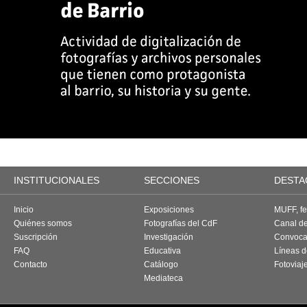
INSTITUCIONALES
SECCIONES
DESTA
Inicio
Exposiciones
MUFF, fes
Quiénes somos
Fotografías del CdF
Canal d
Suscripción
Investigación
Convoca
FAQ
Educativa
Líneas d
Contacto
Catálogo
Fotoviaj
Mediateca