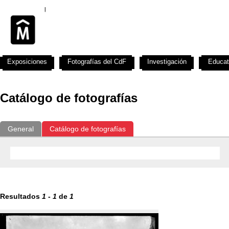
Exposiciones
Fotografías del CdF
Investigación
Educat
Catálogo de fotografías
General
Catálogo de fotografías
Resultados
1
-
1
de
1