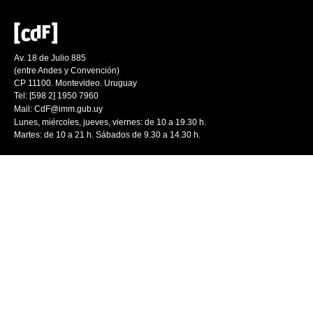
Av. 18 de Julio 885
(entre Andes y Convención)
CP 11100. Montevideo. Uruguay
Tel: [598 2] 1950 7960
Mail:
CdF@imm.gub.uy
Lunes, miércoles, jueves, viernes: de 10 a 19.30 h.
Martes: de 10 a 21 h. Sábados de 9.30 a 14.30 h.