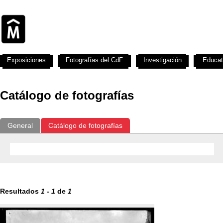
Exposiciones
Fotografías del CdF
Investigación
Educat
Catálogo de fotografías
General
Catálogo de fotografías
Resultados
1
-
1
de
1