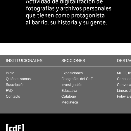
INSTITUCIONALES
SECCIONES
DESTA
Inicio
Exposiciones
MUFF, fes
Quiénes somos
Fotografías del CdF
Canal d
Suscripción
Investigación
Convoca
FAQ
Educativa
Líneas d
Contacto
Catálogo
Fotoviaj
Mediateca