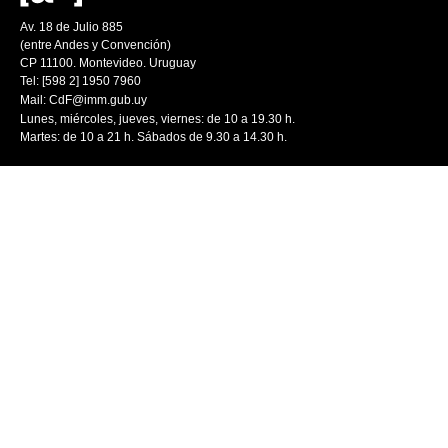
Av. 18 de Julio 885
(entre Andes y Convención)
CP 11100. Montevideo. Uruguay
Tel: [598 2] 1950 7960
Mail:
CdF@imm.gub.uy
Lunes, miércoles, jueves, viernes: de 10 a 19.30 h.
Martes: de 10 a 21 h. Sábados de 9.30 a 14.30 h.