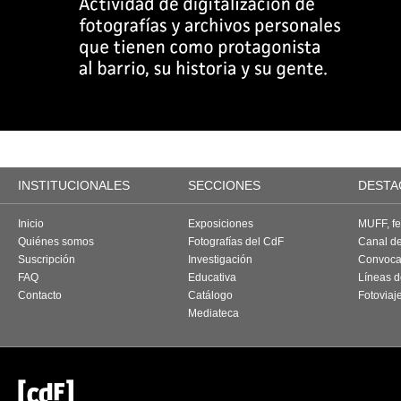
INSTITUCIONALES
SECCIONES
DESTA
Inicio
Exposiciones
MUFF, fes
Quiénes somos
Fotografías del CdF
Canal d
Suscripción
Investigación
Convoca
FAQ
Educativa
Líneas d
Contacto
Catálogo
Fotoviaj
Mediateca