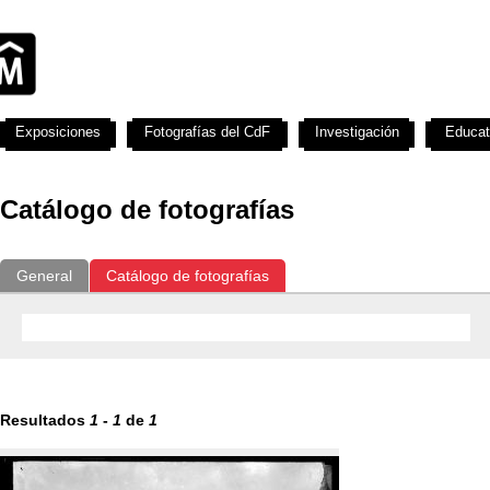
Exposiciones
Fotografías del CdF
Investigación
Educat
Catálogo de fotografías
General
Catálogo de fotografías
Resultados
1
-
1
de
1