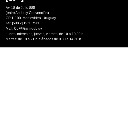
Av. 18 de Julio 885
(entre Andes y Convención)
CP 11100. Montevideo. Uruguay
Tel: [598 2] 1950 7960
Mail:
CdF@imm.gub.uy
Lunes, miércoles, jueves, viernes: de 10 a 19.30 h.
Martes: de 10 a 21 h. Sábados de 9.30 a 14.30 h.