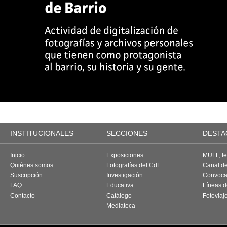
INSTITUCIONALES
SECCIONES
DESTA
Inicio
Exposiciones
MUFF, fes
Quiénes somos
Fotografías del CdF
Canal d
Suscripción
Investigación
Convoca
FAQ
Educativa
Líneas d
Contacto
Catálogo
Fotoviaj
Mediateca