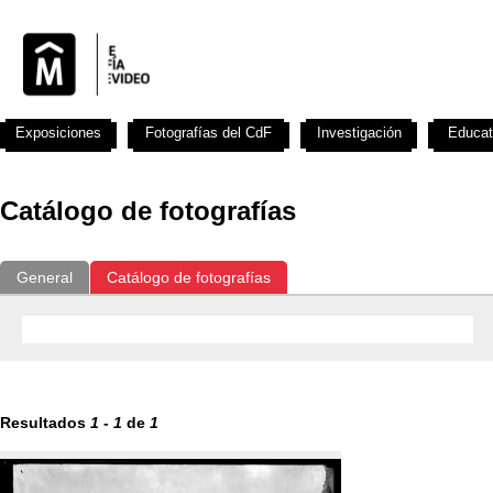
Exposiciones
Fotografías del CdF
Investigación
Educat
Catálogo de fotografías
General
Catálogo de fotografías
Resultados
1
-
1
de
1