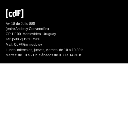
Av. 18 de Julio 885
(entre Andes y Convención)
CP 11100. Montevideo. Uruguay
Tel: [598 2] 1950 7960
Mail:
CdF@imm.gub.uy
Lunes, miércoles, jueves, viernes: de 10 a 19.30 h.
Martes: de 10 a 21 h. Sábados de 9.30 a 14.30 h.