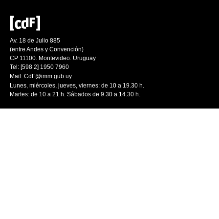
Av. 18 de Julio 885
(entre Andes y Convención)
CP 11100. Montevideo. Uruguay
Tel: [598 2] 1950 7960
Mail:
CdF@imm.gub.uy
Lunes, miércoles, jueves, viernes: de 10 a 19.30 h.
Martes: de 10 a 21 h. Sábados de 9.30 a 14.30 h.