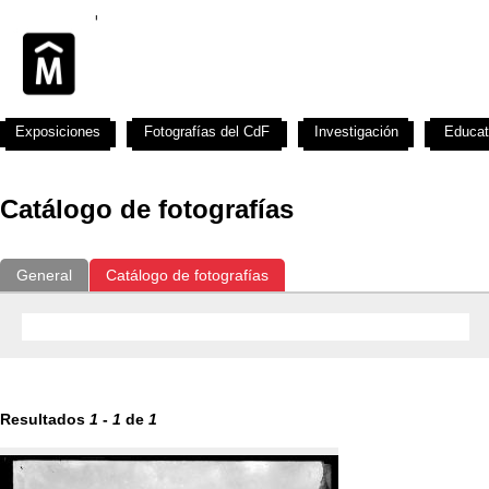
Exposiciones
Fotografías del CdF
Investigación
Educat
Catálogo de fotografías
General
Catálogo de fotografías
Resultados
1
-
1
de
1