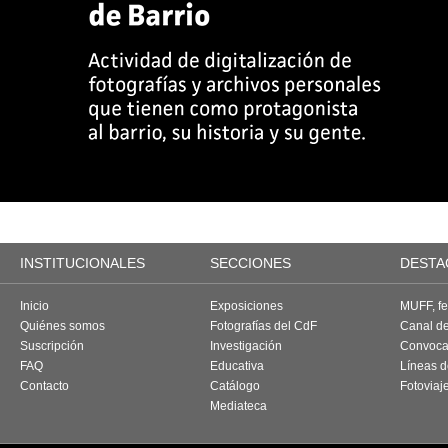
INSTITUCIONALES
SECCIONES
DESTA
Inicio
Exposiciones
MUFF, fes
Quiénes somos
Fotografías del CdF
Canal d
Suscripción
Investigación
Convoca
FAQ
Educativa
Líneas d
Contacto
Catálogo
Fotoviaj
Mediateca