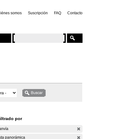
iénes somos
Suscripción
FAQ
Contacto
iltrado por
anvía
sta panorámica