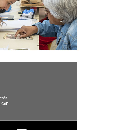
Razón
e CdF