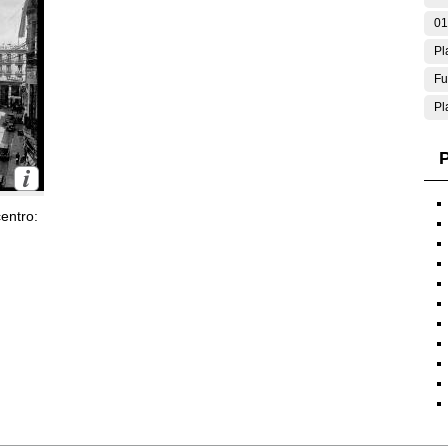
01
Pl
Fu
Pl
P
entro: