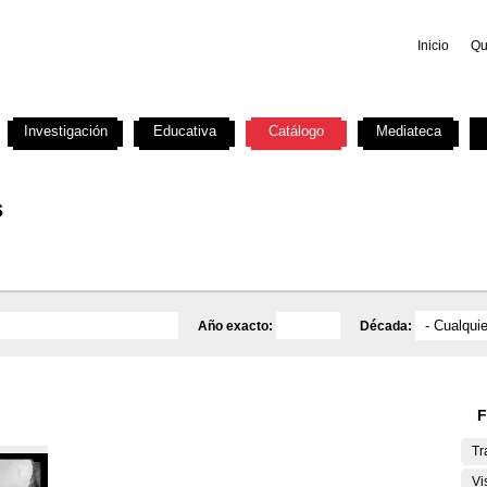
Inicio
Qu
Investigación
Educativa
Catálogo
Mediateca
s
Año exacto:
Década:
F
Tr
Vi