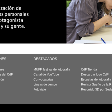
NES
DESTACADOS
nes
MUFF, festival de fotografía
CdF Tienda
as del CdF
Canal de YouTube
Descargar logo CdF
ión
Convocatorias
Escuelas de fotografía
Líneas de tiempo
Revista Sueño de la 
Fotoviaje
Recorrido 3D por Sed
a