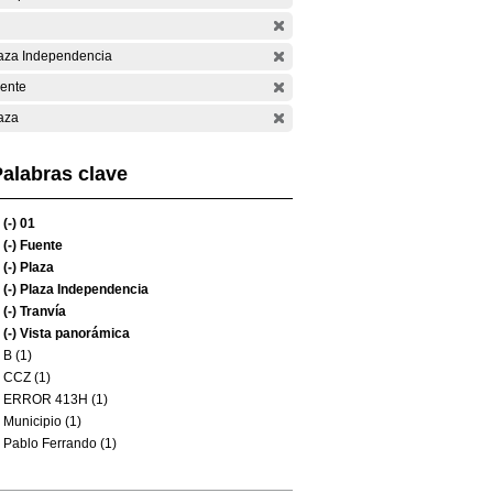
aza Independencia
ente
aza
alabras clave
(-)
01
(-)
Fuente
(-)
Plaza
(-)
Plaza Independencia
(-)
Tranvía
(-)
Vista panorámica
B (1)
CCZ (1)
ERROR 413H (1)
Municipio (1)
Pablo Ferrando (1)