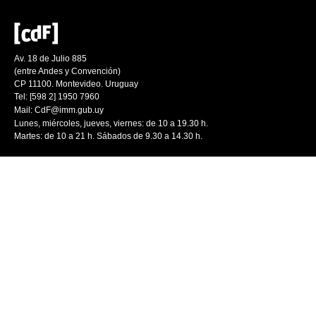
Av. 18 de Julio 885
(entre Andes y Convención)
CP 11100. Montevideo. Uruguay
Tel: [598 2] 1950 7960
Mail:
CdF@imm.gub.uy
Lunes, miércoles, jueves, viernes: de 10 a 19.30 h.
Martes: de 10 a 21 h. Sábados de 9.30 a 14.30 h.