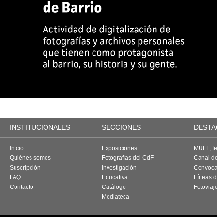
INSTITUCIONALES
SECCIONES
DESTA
Inicio
Exposiciones
MUFF, fes
Quiénes somos
Fotografías del CdF
Canal d
Suscripción
Investigación
Convoca
FAQ
Educativa
Líneas d
Contacto
Catálogo
Fotoviaj
Mediateca