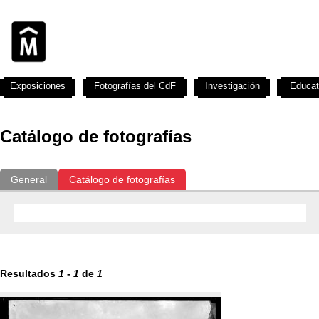
Exposiciones
Fotografías del CdF
Investigación
Educat
Catálogo de fotografías
General
Catálogo de fotografías
Resultados
1
-
1
de
1