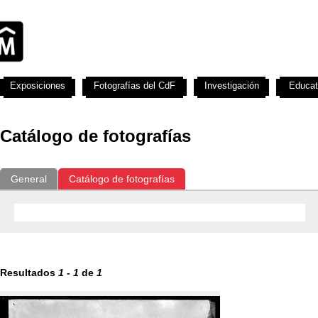
Exposiciones
Fotografías del CdF
Investigación
Educat
Catálogo de fotografías
General
Catálogo de fotografías
Resultados
1
-
1
de
1