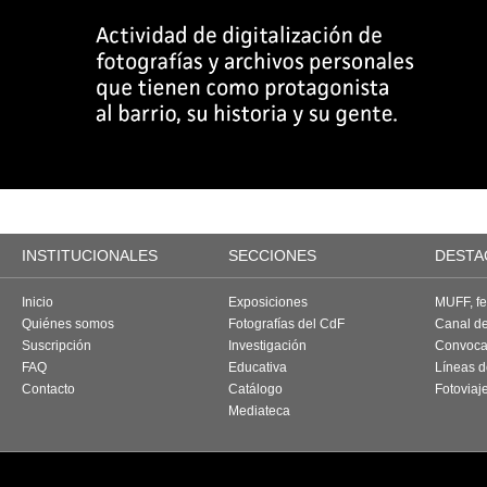
INSTITUCIONALES
SECCIONES
DESTA
Inicio
Exposiciones
MUFF, fes
Quiénes somos
Fotografías del CdF
Canal d
Suscripción
Investigación
Convoca
FAQ
Educativa
Líneas d
Contacto
Catálogo
Fotoviaj
Mediateca