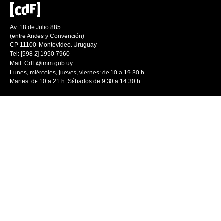
Av. 18 de Julio 885
(entre Andes y Convención)
CP 11100. Montevideo. Uruguay
Tel: [598 2] 1950 7960
Mail:
CdF@imm.gub.uy
Lunes, miércoles, jueves, viernes: de 10 a 19.30 h.
Martes: de 10 a 21 h. Sábados de 9.30 a 14.30 h.