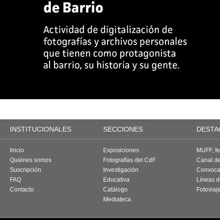
INSTITUCIONALES
SECCIONES
DESTA
Inicio
Exposiciones
MUFF, fes
Quiénes somos
Fotografías del CdF
Canal d
Suscripción
Investigación
Convoca
FAQ
Educativa
Líneas d
Contacto
Catálogo
Fotoviaj
Mediateca