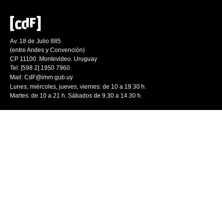
Av. 18 de Julio 885
(entre Andes y Convención)
CP 11100. Montevideo. Uruguay
Tel: [598 2] 1950 7960
Mail:
CdF@imm.gub.uy
Lunes, miércoles, jueves, viernes: de 10 a 19.30 h.
Martes: de 10 a 21 h. Sábados de 9.30 a 14.30 h.