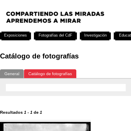
Exposiciones
Fotografías del CdF
Investigación
Educat
Catálogo de fotografías
General
Catálogo de fotografías
Resultados
1
-
1
de
1