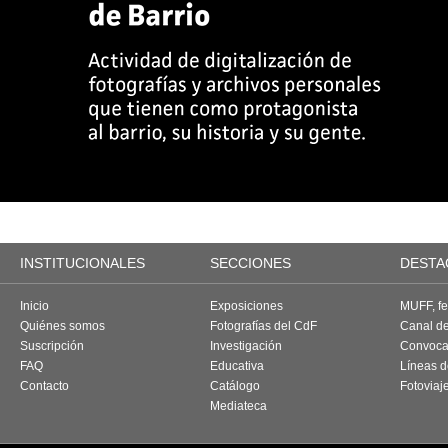
INSTITUCIONALES
SECCIONES
DESTA
Inicio
Exposiciones
MUFF, fes
Quiénes somos
Fotografías del CdF
Canal d
Suscripción
Investigación
Convoca
FAQ
Educativa
Líneas d
Contacto
Catálogo
Fotoviaj
Mediateca