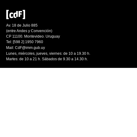
Av. 18 de Julio 885
(entre Andes y Convención)
CP 11100. Montevideo. Uruguay
Tel: [598 2] 1950 7960
Mail:
CdF@imm.gub.uy
Lunes, miércoles, jueves, viernes: de 10 a 19.30 h.
Martes: de 10 a 21 h. Sábados de 9.30 a 14.30 h.