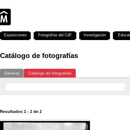
Exposiciones
Fotografías del CdF
Investigación
Educat
Catálogo de fotografías
General
Catálogo de fotografías
Resultados
1
-
1
de
1