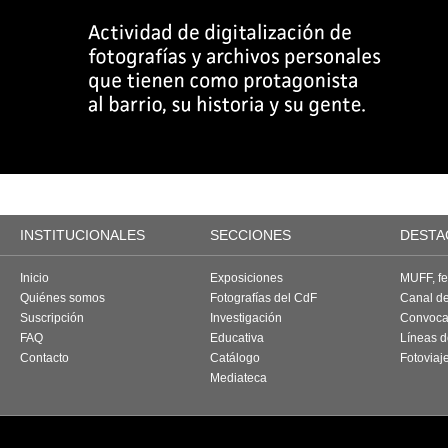
INSTITUCIONALES
SECCIONES
DESTA
Inicio
Exposiciones
MUFF, fes
Quiénes somos
Fotografías del CdF
Canal d
Suscripción
Investigación
Convoca
FAQ
Educativa
Líneas d
Contacto
Catálogo
Fotoviaj
Mediateca