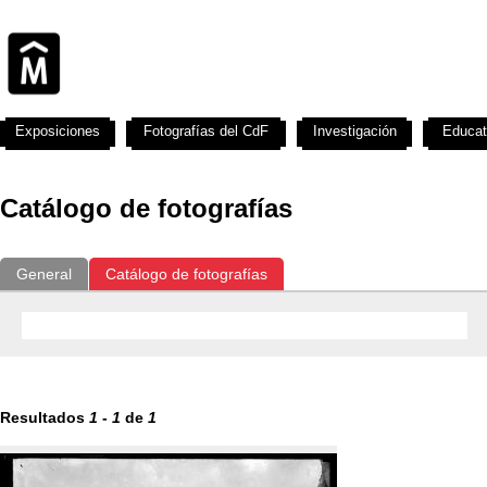
Exposiciones
Fotografías del CdF
Investigación
Educat
Catálogo de fotografías
General
Catálogo de fotografías
Resultados
1
-
1
de
1