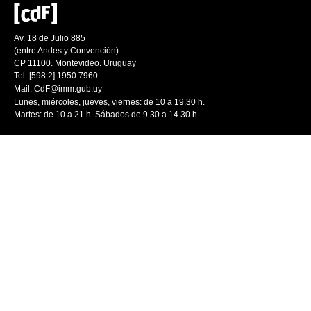
Av. 18 de Julio 885
(entre Andes y Convención)
CP 11100. Montevideo. Uruguay
Tel: [598 2] 1950 7960
Mail:
CdF@imm.gub.uy
Lunes, miércoles, jueves, viernes: de 10 a 19.30 h.
Martes: de 10 a 21 h. Sábados de 9.30 a 14.30 h.