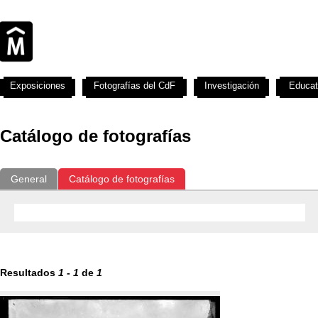
Exposiciones
Fotografías del CdF
Investigación
Educat
Catálogo de fotografías
General
Catálogo de fotografías
Resultados
1
-
1
de
1