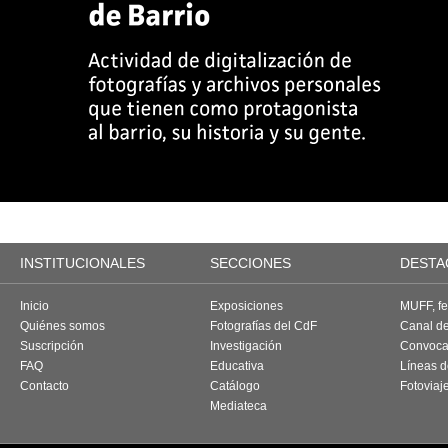
INSTITUCIONALES
SECCIONES
DESTA
Inicio
Exposiciones
MUFF, fes
Quiénes somos
Fotografías del CdF
Canal d
Suscripción
Investigación
Convoca
FAQ
Educativa
Líneas d
Contacto
Catálogo
Fotoviaj
Mediateca