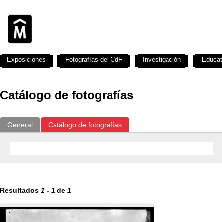
Exposiciones
Fotografías del CdF
Investigación
Educat
Catálogo de fotografías
General
Catálogo de fotografías
Resultados
1
-
1
de
1