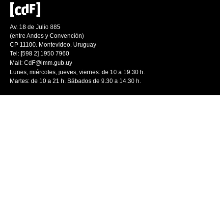
Av. 18 de Julio 885
(entre Andes y Convención)
CP 11100. Montevideo. Uruguay
Tel: [598 2] 1950 7960
Mail:
CdF@imm.gub.uy
Lunes, miércoles, jueves, viernes: de 10 a 19.30 h.
Martes: de 10 a 21 h. Sábados de 9.30 a 14.30 h.