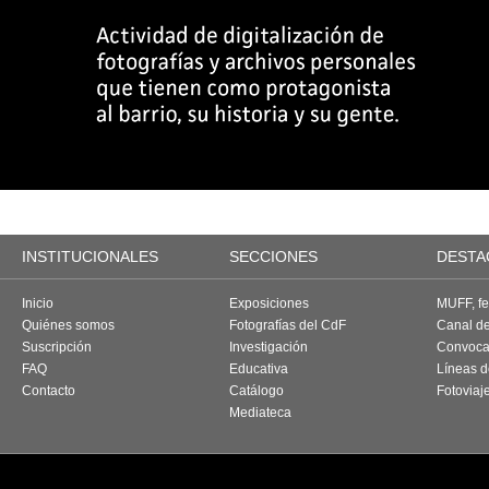
INSTITUCIONALES
SECCIONES
DESTA
Inicio
Exposiciones
MUFF, fes
Quiénes somos
Fotografías del CdF
Canal d
Suscripción
Investigación
Convoca
FAQ
Educativa
Líneas d
Contacto
Catálogo
Fotoviaj
Mediateca