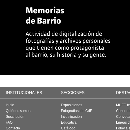
INSTITUCIONALES
SECCIONES
DESTA
Inicio
Exposiciones
MUFF, fes
Quiénes somos
Fotografías del CdF
Canal d
Suscripción
Investigación
Convoca
FAQ
Educativa
Líneas d
Contacto
Catálogo
Fotoviaj