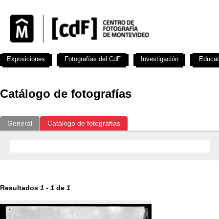
Exposiciones
Fotografías del CdF
Investigación
Educat
Catálogo de fotografías
General
Catálogo de fotografías
Resultados
1
-
1
de
1