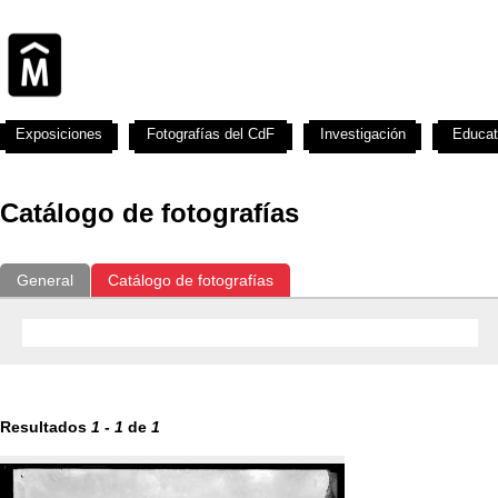
Exposiciones
Fotografías del CdF
Investigación
Educat
Catálogo de fotografías
General
Catálogo de fotografías
Resultados
1
-
1
de
1