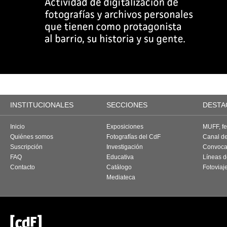
INSTITUCIONALES
SECCIONES
DESTA
Inicio
Exposiciones
MUFF, fes
Quiénes somos
Fotografías del CdF
Canal d
Suscripción
Investigación
Convoca
FAQ
Educativa
Líneas d
Contacto
Catálogo
Fotoviaj
Mediateca