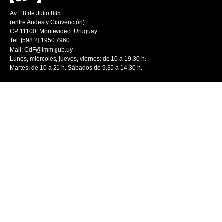
Av. 18 de Julio 885
(entre Andes y Convención)
CP 11100. Montevideo. Uruguay
Tel: [598 2] 1950 7960
Mail:
CdF@imm.gub.uy
Lunes, miércoles, jueves, viernes: de 10 a 19.30 h.
Martes: de 10 a 21 h. Sábados de 9.30 a 14.30 h.