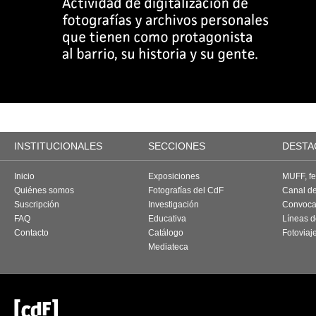
INSTITUCIONALES
SECCIONES
DESTA
Inicio
Exposiciones
MUFF, fes
Quiénes somos
Fotografías del CdF
Canal d
Suscripción
Investigación
Convoca
FAQ
Educativa
Líneas d
Contacto
Catálogo
Fotoviaj
Mediateca