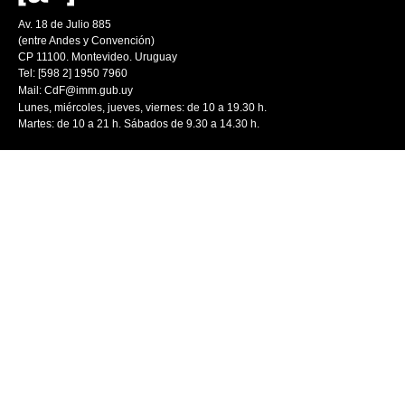
Av. 18 de Julio 885
(entre Andes y Convención)
CP 11100. Montevideo. Uruguay
Tel: [598 2] 1950 7960
Mail:
CdF@imm.gub.uy
Lunes, miércoles, jueves, viernes: de 10 a 19.30 h.
Martes: de 10 a 21 h. Sábados de 9.30 a 14.30 h.