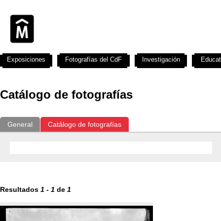
Exposiciones
Fotografías del CdF
Investigación
Educat
Catálogo de fotografías
General
Catálogo de fotografías
Resultados
1
-
1
de
1