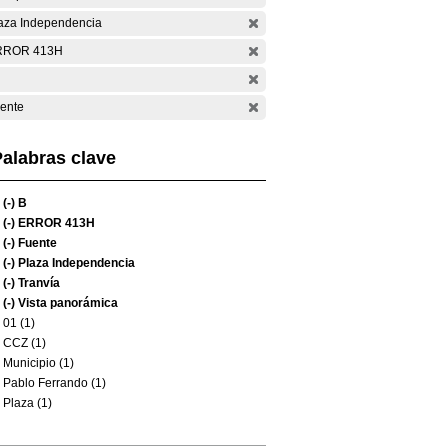
aza Independencia
RROR 413H
ente
alabras clave
(-)
B
(-)
ERROR 413H
(-)
Fuente
(-)
Plaza Independencia
(-)
Tranvía
(-)
Vista panorámica
01 (1)
CCZ (1)
Municipio (1)
Pablo Ferrando (1)
Plaza (1)