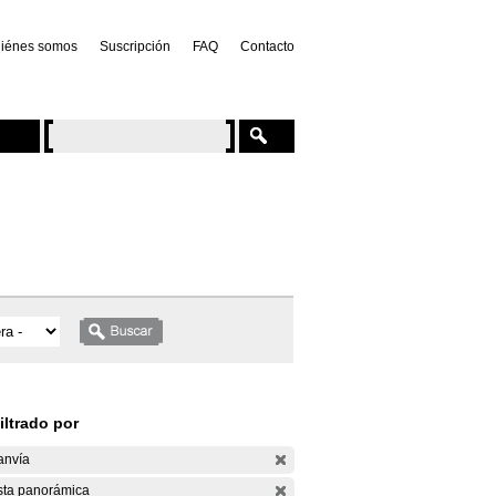
iénes somos
Suscripción
FAQ
Contacto
iltrado por
anvía
sta panorámica