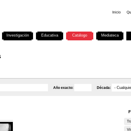
Inicio
Qu
Investigación
Educativa
Catálogo
Mediateca
s
Año exacto:
Década:
F
Tr
Vi