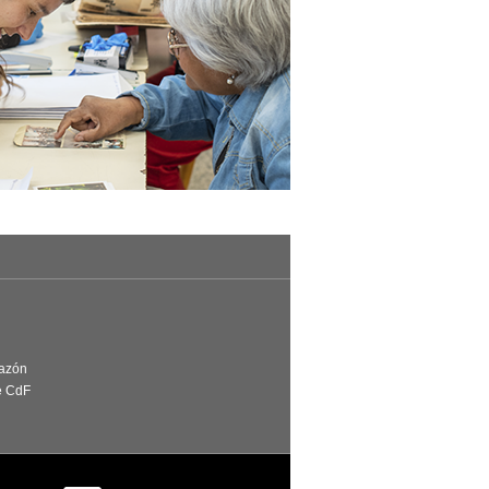
Razón
e CdF