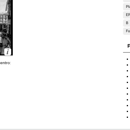
Pl
E
B
Fu
P
entro: