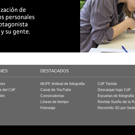
NES
DESTACADOS
nes
MUFF, festival de fotografía
CdF Tienda
as del CdF
Canal de YouTube
Descargar logo CdF
ión
Convocatorias
Escuelas de fotografía
Líneas de tiempo
Revista Sueño de la 
Fotoviaje
Recorrido 3D por Sed
a