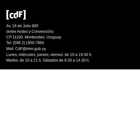
Av. 18 de Julio 885
(entre Andes y Convención)
CP 11100. Montevideo. Uruguay
Tel: [598 2] 1950 7960
Mail:
CdF@imm.gub.uy
Lunes, miércoles, jueves, viernes: de 10 a 19.30 h.
Martes: de 10 a 21 h. Sábados de 9.30 a 14.30 h.