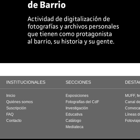
INSTITUCIONALES
SECCIONES
DESTA
Inicio
Exposiciones
MUFF, fes
Quiénes somos
Fotografías del CdF
Canal d
Suscripción
Investigación
Convoca
FAQ
Educativa
Líneas d
Contacto
Catálogo
Fotoviaj
Mediateca