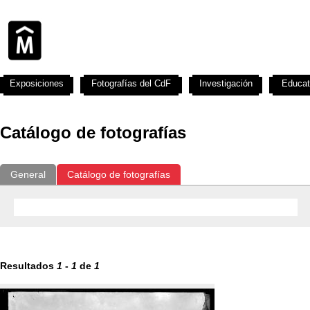
Exposiciones
Fotografías del CdF
Investigación
Educat
Catálogo de fotografías
General
Catálogo de fotografías
Resultados
1
-
1
de
1