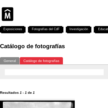
Exposiciones
Fotografías del CdF
Investigación
Educat
Catálogo de fotografías
General
Catálogo de fotografías
Resultados
1
-
1
de
1