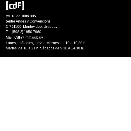
Av. 18 de Julio 885
(entre Andes y Convención)
CP 11100. Montevideo. Uruguay
Tel: [598 2] 1950 7960
Mail:
CdF@imm.gub.uy
Lunes, miércoles, jueves, viernes: de 10 a 19.30 h.
Martes: de 10 a 21 h. Sábados de 9.30 a 14.30 h.