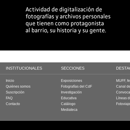
INSTITUCIONALES
SECCIONES
DESTA
Inicio
Exposiciones
MUFF, fes
Quiénes somos
Fotografías del CdF
Canal d
Suscripción
Investigación
Convoca
FAQ
Educativa
Líneas d
Contacto
Catálogo
Fotoviaj
Mediateca