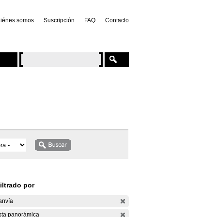
iénes somos
Suscripción
FAQ
Contacto
iltrado por
anvía
sta panorámica