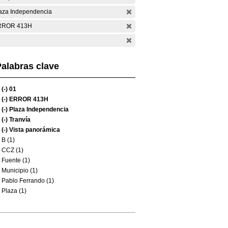
aza Independencia
RROR 413H
alabras clave
(-)
01
(-)
ERROR 413H
(-)
Plaza Independencia
(-)
Tranvía
(-)
Vista panorámica
B (1)
CCZ (1)
Fuente (1)
Municipio (1)
Pablo Ferrando (1)
Plaza (1)