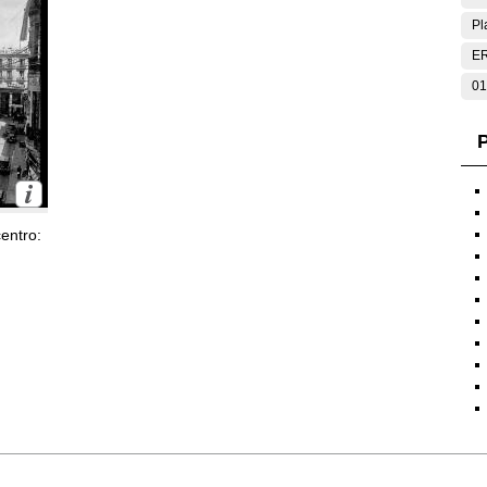
Pl
E
01
P
entro: