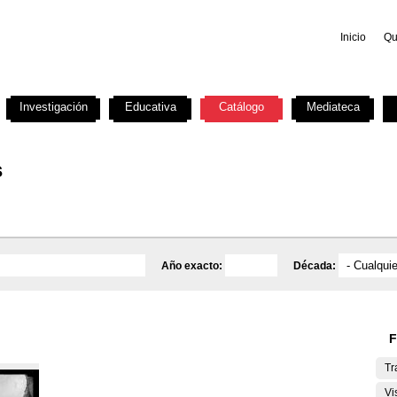
Inicio
Qu
Investigación
Educativa
Catálogo
Mediateca
s
Año exacto:
Década:
F
Tr
Vi