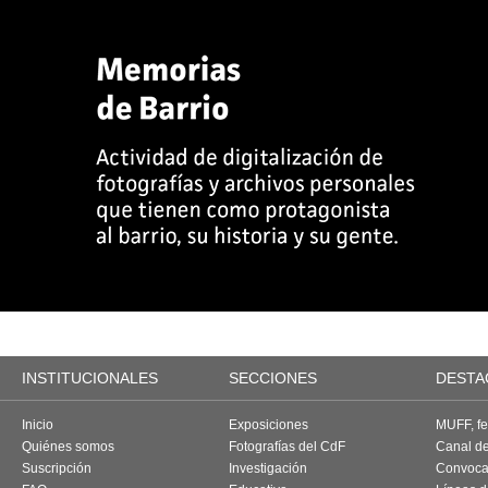
INSTITUCIONALES
SECCIONES
DESTA
Inicio
Exposiciones
MUFF, fes
Quiénes somos
Fotografías del CdF
Canal d
Suscripción
Investigación
Convoca