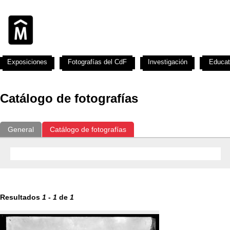
Exposiciones
Fotografías del CdF
Investigación
Educat
Catálogo de fotografías
General
Catálogo de fotografías
Resultados
1
-
1
de
1