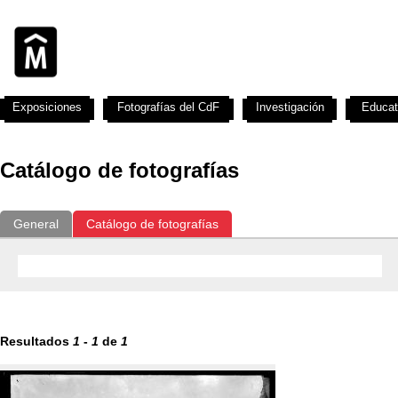
Exposiciones
Fotografías del CdF
Investigación
Educat
Catálogo de fotografías
General
Catálogo de fotografías
Resultados
1
-
1
de
1