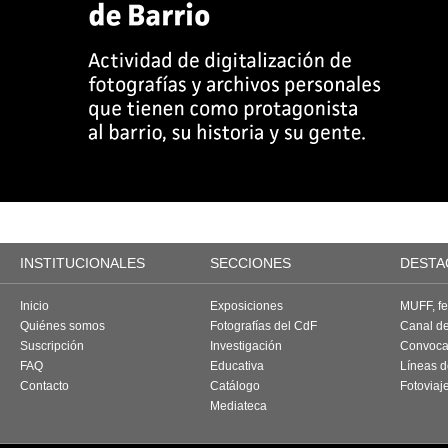
INSTITUCIONALES
SECCIONES
DESTA
Inicio
Exposiciones
MUFF, fes
Quiénes somos
Fotografías del CdF
Canal d
Suscripción
Investigación
Convoca
FAQ
Educativa
Líneas d
Contacto
Catálogo
Fotoviaj
Mediateca