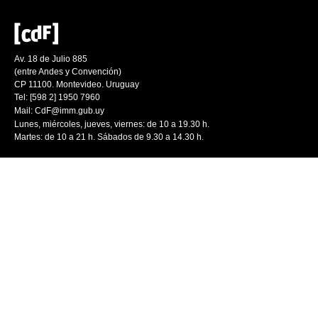
Av. 18 de Julio 885
(entre Andes y Convención)
CP 11100. Montevideo. Uruguay
Tel: [598 2] 1950 7960
Mail:
CdF@imm.gub.uy
Lunes, miércoles, jueves, viernes: de 10 a 19.30 h.
Martes: de 10 a 21 h. Sábados de 9.30 a 14.30 h.