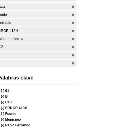
aza
ente
nicipio
RROR 413H
sta panorámica
CZ
alabras clave
(-)
01
(-)
B
(-)
CCZ
(-)
ERROR 413H
(-)
Fuente
(-)
Municipio
(-)
Pablo Ferrando