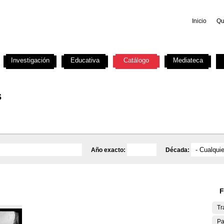
Inicio
Qu
Investigación
Educativa
Catálogo
Mediateca
s
Año exacto:
Década:
F
Tr
Pa