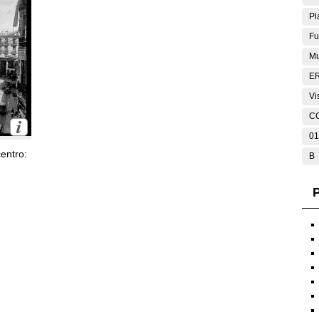
Pl
Fu
Mu
E
Vi
C
01
entro:
B
P