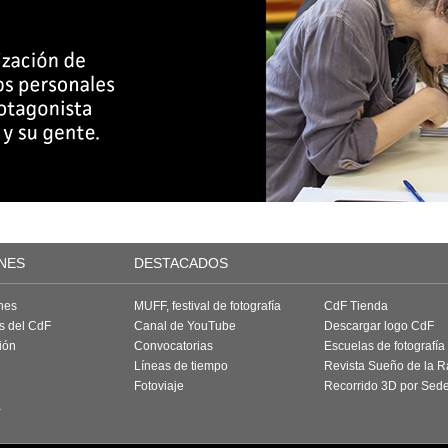
NES
DESTACADOS
nes
MUFF, festival de fotografía
CdF Tienda
as del CdF
Canal de YouTube
Descargar logo CdF
ión
Convocatorias
Escuelas de fotografía
Líneas de tiempo
Revista Sueño de la 
Fotoviaje
Recorrido 3D por Sed
a