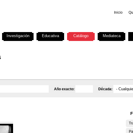
Inicio
Qu
Investigación
Educativa
Catálogo
Mediateca
s
Año exacto:
Década:
F
Tr
Pa