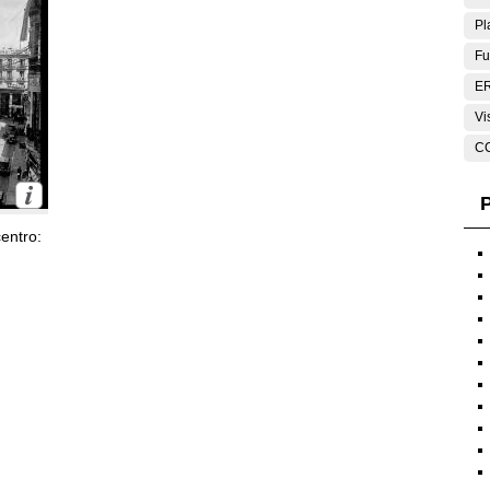
Pl
Fu
E
Vi
C
P
entro: