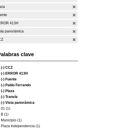
aza
ente
RROR 413H
sta panorámica
CZ
alabras clave
(-)
CCZ
(-)
ERROR 413H
(-)
Fuente
(-)
Pablo Ferrando
(-)
Plaza
(-)
Tranvía
(-)
Vista panorámica
01 (1)
B (1)
Municipio (1)
Plaza Independencia (1)