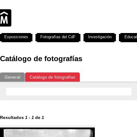
Exposiciones
Fotografías del CdF
Investigación
Educat
Catálogo de fotografías
General
Catálogo de fotografías
Resultados
1
-
1
de
1