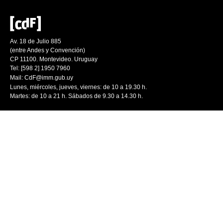
Av. 18 de Julio 885
(entre Andes y Convención)
CP 11100. Montevideo. Uruguay
Tel: [598 2] 1950 7960
Mail:
CdF@imm.gub.uy
Lunes, miércoles, jueves, viernes: de 10 a 19.30 h.
Martes: de 10 a 21 h. Sábados de 9.30 a 14.30 h.