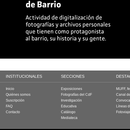
INSTITUCIONALES
SECCIONES
DESTA
Inicio
Exposiciones
MUFF, fes
Quiénes somos
Fotografías del CdF
Canal d
Suscripción
Investigación
Convoca
FAQ
Educativa
Líneas d
Contacto
Catálogo
Fotoviaj
Mediateca