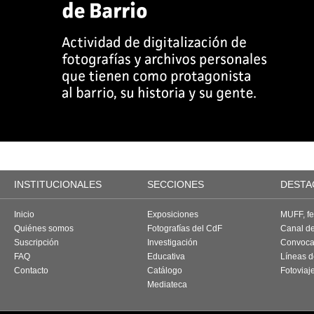
INSTITUCIONALES
SECCIONES
DESTA
Inicio
Exposiciones
MUFF, fes
Quiénes somos
Fotografías del CdF
Canal d
Suscripción
Investigación
Convoca
FAQ
Educativa
Líneas d
Contacto
Catálogo
Fotoviaj
Mediateca