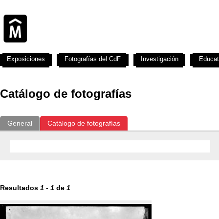
Exposiciones
Fotografías del CdF
Investigación
Educat
Catálogo de fotografías
General
Catálogo de fotografías
Resultados
1
-
1
de
1