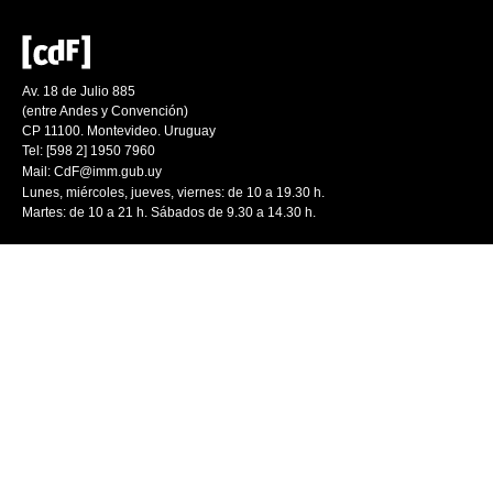
Av. 18 de Julio 885
(entre Andes y Convención)
CP 11100. Montevideo. Uruguay
Tel: [598 2] 1950 7960
Mail:
CdF@imm.gub.uy
Lunes, miércoles, jueves, viernes: de 10 a 19.30 h.
Martes: de 10 a 21 h. Sábados de 9.30 a 14.30 h.