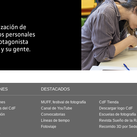
NES
DESTACADOS
nes
MUFF, festival de fotografía
CdF Tienda
as del CdF
Canal de YouTube
Descargar logo CdF
ión
Convocatorias
Escuelas de fotografía
Líneas de tiempo
Revista Sueño de la 
Fotoviaje
Recorrido 3D por Sed
a