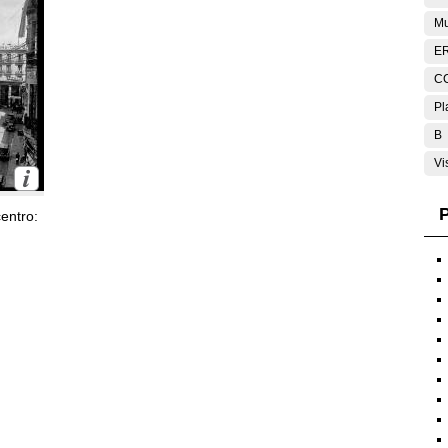
Mu
E
C
Pl
B
Vi
P
entro: