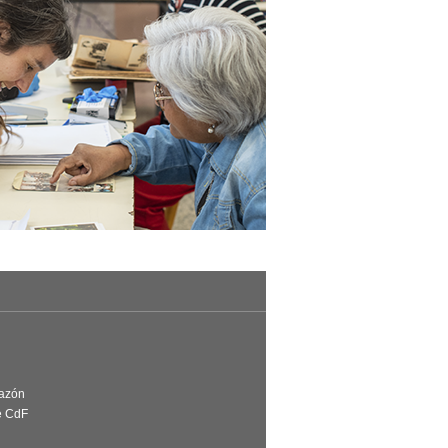
Razón
e CdF