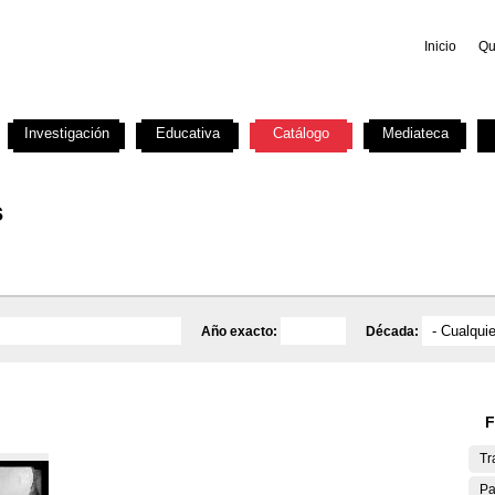
Inicio
Qu
Investigación
Educativa
Catálogo
Mediateca
s
Año exacto:
Década:
F
Tr
Pa