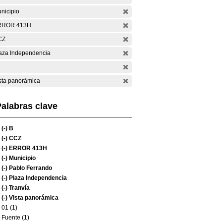
nicipio
RROR 413H
CZ
aza Independencia
sta panorámica
alabras clave
(-)
B
(-)
CCZ
(-)
ERROR 413H
(-)
Municipio
(-)
Pablo Ferrando
(-)
Plaza Independencia
(-)
Tranvía
(-)
Vista panorámica
01 (1)
Fuente (1)