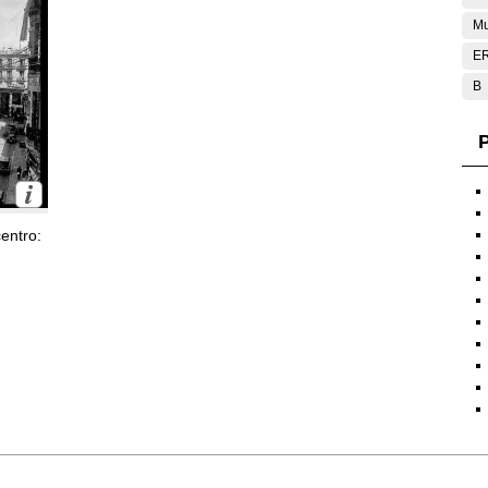
Mu
E
B
P
entro: