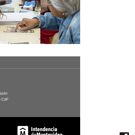
Razón
e CdF