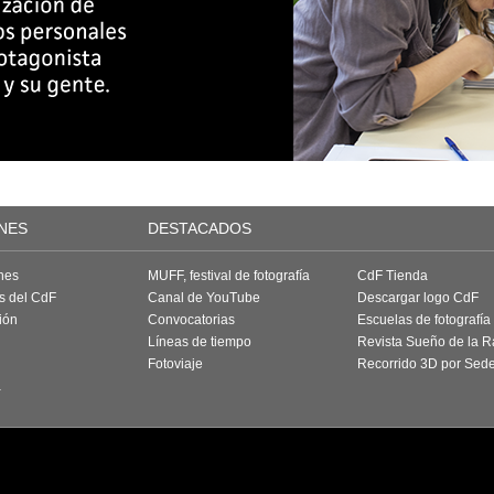
NES
DESTACADOS
nes
MUFF, festival de fotografía
CdF Tienda
as del CdF
Canal de YouTube
Descargar logo CdF
ión
Convocatorias
Escuelas de fotografía
Líneas de tiempo
Revista Sueño de la 
Fotoviaje
Recorrido 3D por Sed
a