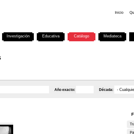
Inicio
Qu
Investigación
Educativa
Catálogo
Mediateca
s
Año exacto:
Década:
F
Tr
Pa