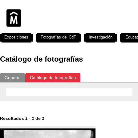
Exposiciones
Fotografías del CdF
Investigación
Educat
Catálogo de fotografías
General
Catálogo de fotografías
Resultados
1
-
1
de
1