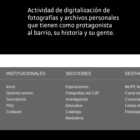
INSTITUCIONALES
SECCIONES
DESTA
Inicio
Exposiciones
MUFF, fes
Quiénes somos
Fotografías del CdF
Canal d
Suscripción
Investigación
Convoca
FAQ
Educativa
Líneas d
Contacto
Catálogo
Fotoviaj
Mediateca