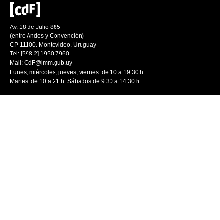
Av. 18 de Julio 885
(entre Andes y Convención)
CP 11100. Montevideo. Uruguay
Tel: [598 2] 1950 7960
Mail:
CdF@imm.gub.uy
Lunes, miércoles, jueves, viernes: de 10 a 19.30 h.
Martes: de 10 a 21 h. Sábados de 9.30 a 14.30 h.