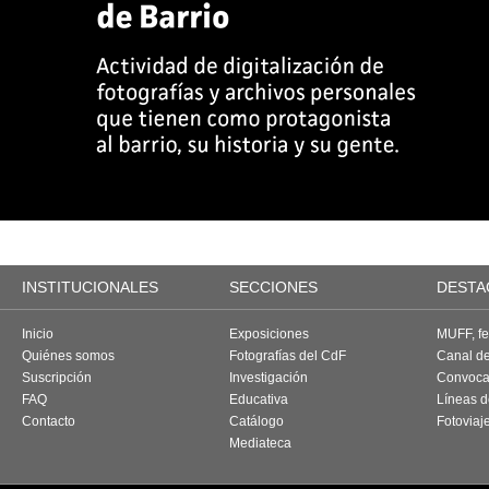
INSTITUCIONALES
SECCIONES
DESTA
Inicio
Exposiciones
MUFF, fes
Quiénes somos
Fotografías del CdF
Canal d
Suscripción
Investigación
Convoca
FAQ
Educativa
Líneas d
Contacto
Catálogo
Fotoviaj
Mediateca