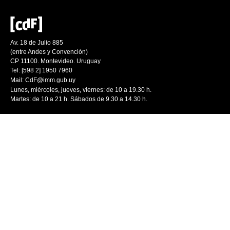
Av. 18 de Julio 885
(entre Andes y Convención)
CP 11100. Montevideo. Uruguay
Tel: [598 2] 1950 7960
Mail:
CdF@imm.gub.uy
Lunes, miércoles, jueves, viernes: de 10 a 19.30 h.
Martes: de 10 a 21 h. Sábados de 9.30 a 14.30 h.