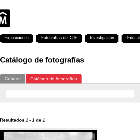
Exposiciones
Fotografías del CdF
Investigación
Educat
Catálogo de fotografías
General
Catálogo de fotografías
Resultados
1
-
1
de
1