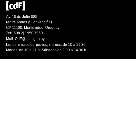
Av. 18 de Julio 885
(entre Andes y Convención)
CP 11100. Montevideo. Uruguay
Tel: [598 2] 1950 7960
Mail:
CdF@imm.gub.uy
Lunes, miércoles, jueves, viernes: de 10 a 19.30 h.
Martes: de 10 a 21 h. Sábados de 9.30 a 14.30 h.