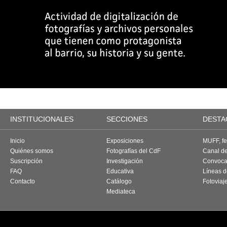
INSTITUCIONALES
SECCIONES
DESTA
Inicio
Exposiciones
MUFF, fes
Quiénes somos
Fotografías del CdF
Canal d
Suscripción
Investigación
Convoca
FAQ
Educativa
Líneas d
Contacto
Catálogo
Fotoviaj
Mediateca