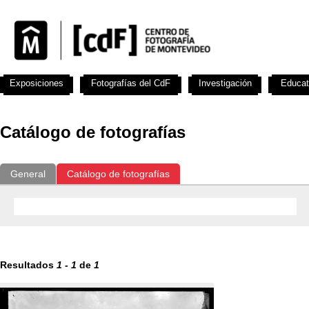
Exposiciones
Fotografías del CdF
Investigación
Educat
Catálogo de fotografías
General
Catálogo de fotografías
Resultados
1
-
1
de
1